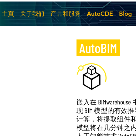
主頁
关于我们
产品和服务
AutoCDE
Blog
AutoBIM
嵌入在 BIMwareho
现 BIM 模型的有效推
计算，将提取组件和设
模型将在几分钟之内通
人工知能技术 'AutoB