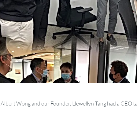
lbert Wong and our Founder, Llewellyn Tang had a CEO tal