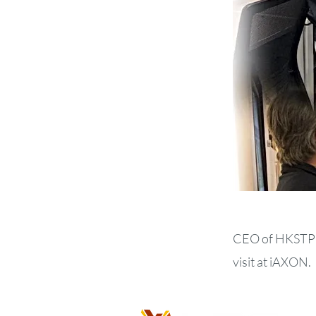
CEO of HKSTP A
visit at iAXON.